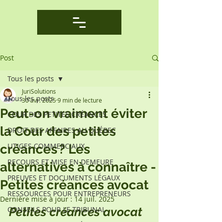
Post
Tous les posts
JuriSolutions
Tous les posts
30 avr. 2025
9 min de lecture
Peut-on vraiment éviter
COUR DES PETITES CRÉANCES
la Cour des petites
DROIT DES AFFAIRES AU QUÉBEC
LITIGES COMMERCIAUX
créances ? Les
RECOURS ET MISE EN DEMEURE
alternatives à connaître -
PREUVES ET DOCUMENTS LÉGAUX
Petites créances avocat
RESSOURCES POUR ENTREPRENEURS
Dernière mise à jour :
14 juil. 2025
CONSEILS POUR LE TRIBUNAL
Petites créances avocat