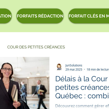
ATION
FORFAITS RÉDACTION
FORFAIT CLÉS EN 
COUR DES PETITES CRÉANCES
JuriSolutions
S AFFAIRES AU QUÉBEC
LITIGES COMMERCIAUX
29 mai 2025
18 min de lectur
Délais à la Cour
petites créance
 ET MISE EN DEMEURE
PREUVES ET DOCUMENTS LÉ
Québec : comb
temps attendre
CES POUR ENTREPRENEURS
Découvrez comment gérer ef
CONSEILS POUR LE TRI