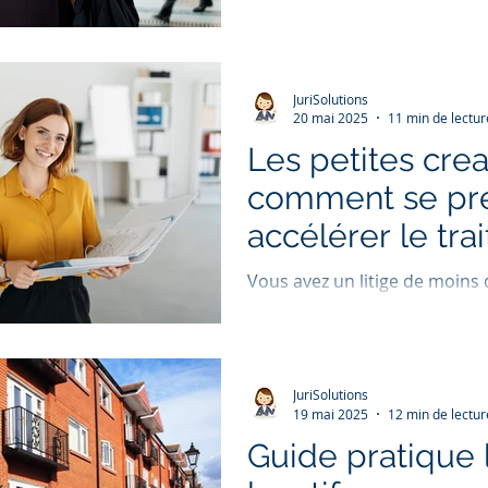
comment accélé
dossier à la Cour des petites
Québec : délais, ressources, e
processus ? - Pe
conseils pratiques pour accél
 VICES CACHÉS
créances avoca
processus.
JuriSolutions
20 mai 2025
11 min de lectur
Les petites cre
comment se pré
accélérer le tr
de votre dossie
Vous avez un litige de moins 
Québec ?
avocats petite créance vous
pour préparer, déposer et su
dossier. Profitez d’un premie
avocat petites créances gratui
JuriSolutions
erreurs, comprendre vos droit
19 mai 2025
12 min de lectur
procédure devant la Cour des
Guide pratique l
créances au Québec. Service