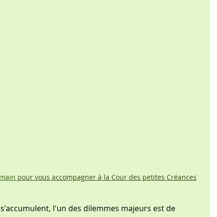
 main 
pour vous accompagner à la Cour des petites Créances
 s'accumulent, l'un des dilemmes majeurs est de 