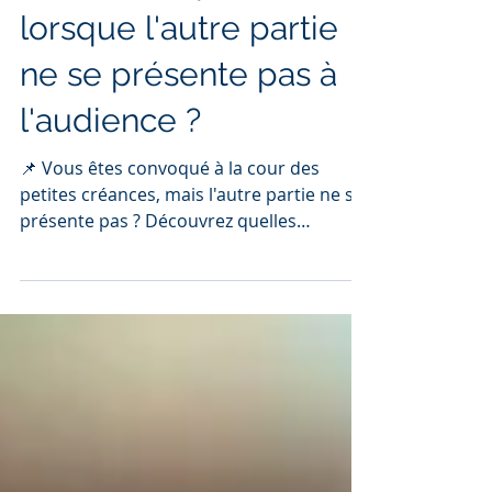
Votre avocat petites
créances : que faire
lorsque l'autre partie
ne se présente pas à
l'audience ?
📌 Vous êtes convoqué à la cour des
petites créances, mais l'autre partie ne se
présente pas ? Découvrez quelles
démarches entreprendre, comment
obtenir un jugement par défaut, préparer
vos preuves, et maximiser vos chances de
succès. Nos conseils couvrent aussi les
recours possibles, l’exécution du
jugement, et les services d’un avocat
petite créance au Québec pour vous