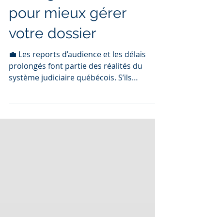
rallongés, 5 raisons
pour mieux gérer
votre dossier
💼 Les reports d’audience et les délais
prolongés font partie des réalités du
système judiciaire québécois. S’ils
génèrent stress et incertitude, ils offrent
aussi une chance de mieux structurer son
dossier. Cet article présente des outils
concrets pour anticiper les retards,
organiser ses preuves, poser les bonnes
questions et garder le cap. Particuliers ou
entrepreneurs : transformez cette
période d’attente en levier stratégique.